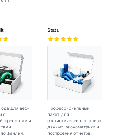
 FT...
it
Stata
756
кода для веб-
Профессиональный
и с
пакет для
й, проектами и
статистического анализа
нтами
данных, эконометрики и
 по файлам.
построения отчетов.