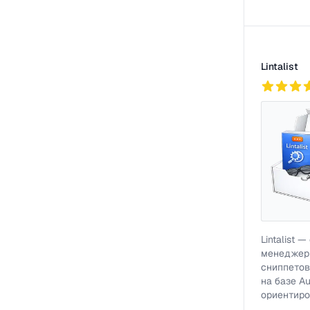
Lintalist
862
Lintalist 
менеджер
сниппетов
на базе Au
ориентиро