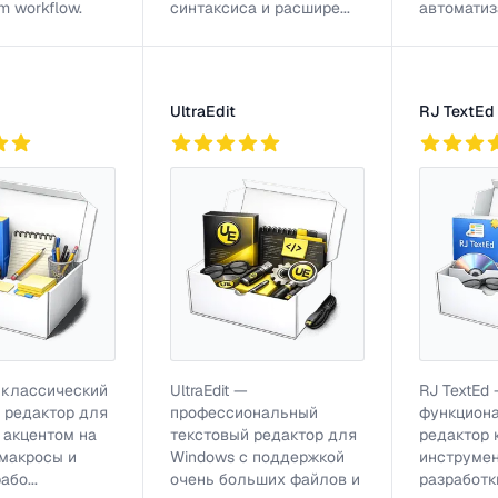
m workflow.
синтаксиса и расшире...
автоматиза
UltraEdit
RJ TextEd
756
753
 классический
UltraEdit —
RJ TextEd
 редактор для
профессиональный
функцион
 акцентом на
текстовый редактор для
редактор 
 макросы и
Windows с поддержкой
инструмен
бо...
очень больших файлов и
разработк