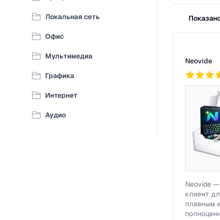
Фильтры
Локальная сеть
Показано 
Офис
Список про
Мультимедиа
Neovide
809
Графика
Интернет
Аудио
Neovide —
клиент дл
плавным 
полноцен