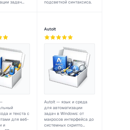
ции задач...
подсветкой синтаксиса.
AutoIt
816
 —
AutoIt — язык и среда
альный
для автоматизации
кода и текста с
задач в Windows: от
тами для веб-
макросов интерфейса до
и и
системных скрипто...