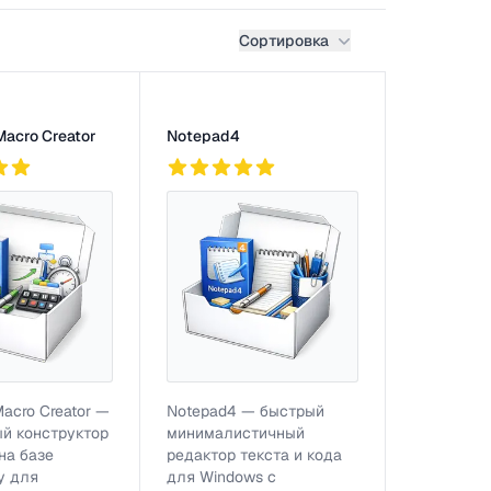
Сортировка
Macro Creator
Notepad4
815
Macro Creator —
Notepad4 — быстрый
й конструктор
минималистичный
на базе
редактор текста и кода
y для
для Windows с