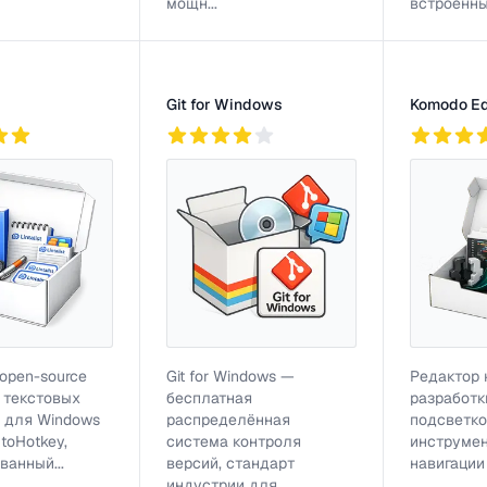
мощн...
встроенным
Git for Windows
Komodo Ed
2
756
5
813
— open-source
Git for Windows —
Редактор 
 текстовых
бесплатная
разработк
 для Windows
распределённая
подсветко
toHotkey,
система контроля
инструме
ванный...
версий, стандарт
навигации
индустрии для