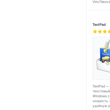
Vim/Neovi
TextPad
757
TextPad —
текстовый
Windows с
скорость,
удобную ра