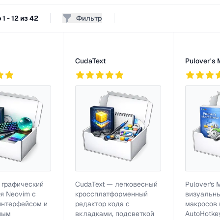
1 - 12 из 42
Фильтр
грамм
CudaText
Pulover's 
791
743
 графический
CudaText — легковесный
Pulover's 
я Neovim с
кроссплатформенный
визуальны
интерфейсом и
редактор кода с
макросов 
ным
вкладками, подсветкой
AutoHotke