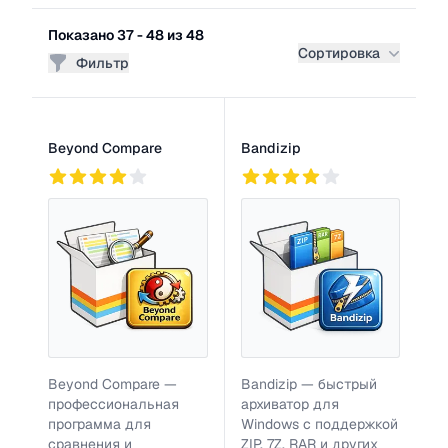
Фильтры
Показано 37 - 48 из 48
Сортировка
Фильтр
Список программ
Beyond Compare
Bandizip
96
2
94
Beyond Compare —
Bandizip — быстрый
профессиональная
архиватор для
программа для
Windows с поддержкой
сравнения и
ZIP, 7Z, RAR и других