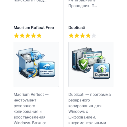
поиском и подд...
интеграцией в
Проводник. П...
Macrium Reflect Free
Duplicati
93
2
152
Macrium Reflect —
Duplicati — программа
инструмент
резервного
резервного
копирования для
копирования и
Windows с
восстановления
шифрованием,
Windows. Важно:
инкрементальными