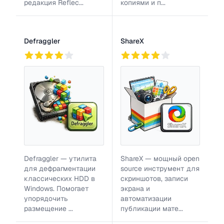
редакция Reflec...
копиями и п...
Defraggler
ShareX
93
3
790
Defraggler — утилита
ShareX — мощный open
для дефрагментации
source инструмент для
классических HDD в
скриншотов, записи
Windows. Помогает
экрана и
упорядочить
автоматизации
размещение ...
публикации мате...