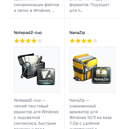
синхронизации файлов
форматов. Подходит
и папок в Windows. ...
для п...
Notepad2-zuo
NanaZip
238
2
153
Notepad2-zuo —
NanaZip —
легкий текстовый
современный
редактор для Windows
архиватор для
с подсветкой
Windows 10/11 на базе
синтаксиса, быстрым
7-Zip с удобной