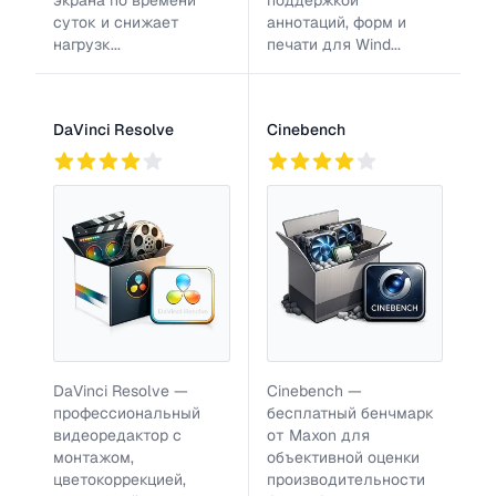
экрана по времени
поддержкой
суток и снижает
аннотаций, форм и
нагрузк...
печати для Wind...
DaVinci Resolve
Cinebench
766
2
804
DaVinci Resolve —
Cinebench —
профессиональный
бесплатный бенчмарк
видеоредактор с
от Maxon для
монтажом,
объективной оценки
цветокоррекцией,
производительности