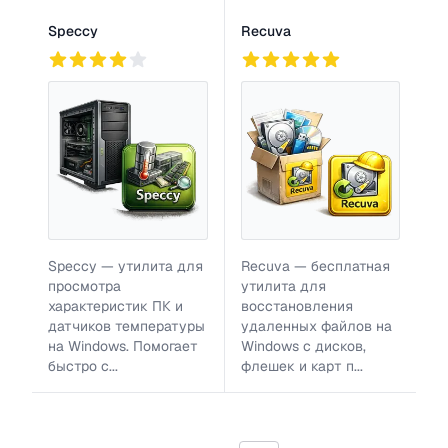
Speccy
Recuva
6 тыс.
2
827
Speccy — утилита для
Recuva — бесплатная
просмотра
утилита для
характеристик ПК и
восстановления
датчиков температуры
удаленных файлов на
на Windows. Помогает
Windows с дисков,
быстро с...
флешек и карт п...