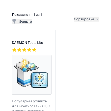
Фильтры
Показано 1 - 1 из 1
Сортировка
Фильтр
Список программ
DAEMON Tools Lite
109
Популярная утилита
для монтирования ISO
и других образов в