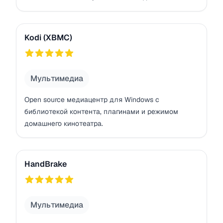
Kodi (XBMC)
Kodi (XBMC)
786
Мультимедиа
Open source медиацентр для Windows с
библиотекой контента, плагинами и режимом
домашнего кинотеатра.
HandBrake
HandBrake
765
Мультимедиа