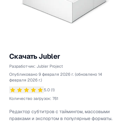
Скачать
Jubler
Разработчик:
Jubler Project
Информация о
Jubler
Опубликовано
9 февраля 2026 г.
(обновлено
14
февраля 2026 г.
)
5.0
(
1
)
Средний рейтинг
5.0
из 5 звезд
Количество загрузок:
761
Редактор субтитров с таймингом, массовыми
правками и экспортом в популярные форматы.