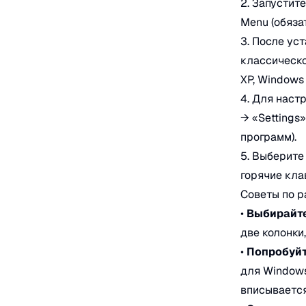
2. Запустит
Menu (обязат
3. После ус
классическо
XP, Windows 
4. Для наст
→ «Settings»
программ).
5. Выберите
горячие кла
Советы по р
•
Выбирайте
две колонки
•
Попробуйт
для Windows
вписывается