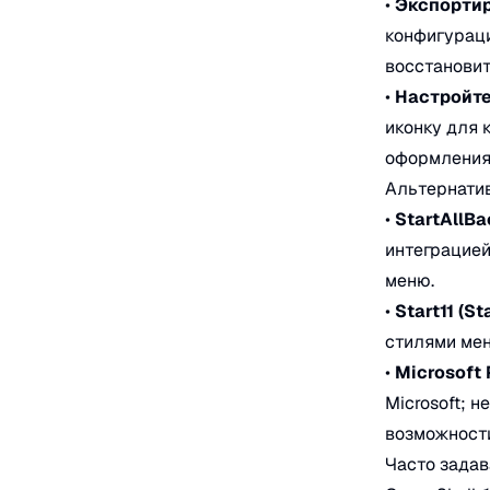
•
Экспортир
конфигураци
восстановит
•
Настройте
иконку для 
оформления
Альтернати
•
StartAllBa
интеграцией
меню.
•
Start11 (St
стилями мен
•
Microsoft
Microsoft; 
возможности
Часто зада