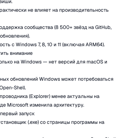
виши.
практически не влияет на производительность
поддержка сообщества (8 500+ звёзд на GitHub,
обновления).
сть с Windows 7, 8, 10 и 11 (включая ARM64).
тить внимание
только на Windows — нет версий для macOS и
пных обновлений Windows может потребоваться
Open-Shell.
 проводника (Explorer) менее актуальны на
где Microsoft изменила архитектуру.
 первый запуск
 установщик (.exe) со страницы программы на