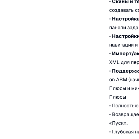
•
Скины и т
создавать с
•
Настройка
панели зада
•
Настройк
навигации и
•
Импорт/эк
XML для пе
•
Поддержк
on ARM (начи
Плюсы и ми
Плюсы
• Полностью
• Возвраща
«Пуск».
• Глубокая 