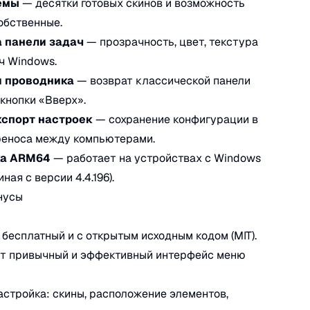
емы
— десятки готовых скинов и возможность
обственные.
 панели задач
— прозрачность, цвет, текстура
ч Windows.
и проводника
— возврат классической панели
 кнопки «Вверх».
спорт настроек
— сохранение конфигурации в
реноса между компьютерами.
а ARM64
— работает на устройствах с Windows
ная с версии 4.4.196).
нусы
 бесплатный и с открытым исходным кодом (MIT).
ет привычный и эффективный интерфейс меню
настройка: скины, расположение элементов,