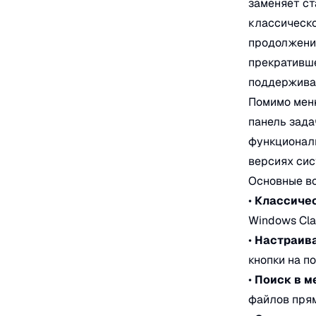
заменяет ст
классическо
продолжение
прекративше
поддерживае
Помимо меню
панель зада
функциональ
версиях сис
Основные во
•
Классиче
Windows Cla
•
Настраива
кнопки на п
•
Поиск в м
файлов прям