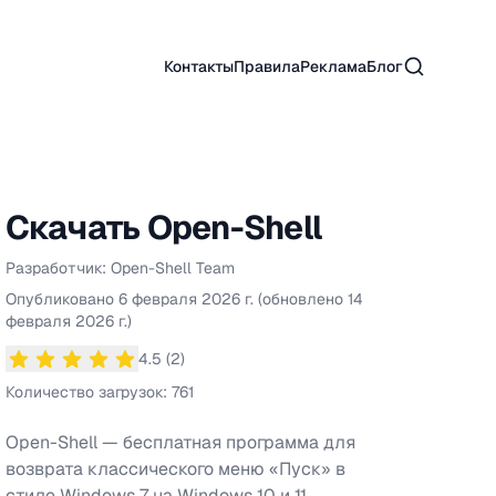
Поиск
Контакты
Правила
Реклама
Блог
Скачать
Open-Shell
Разработчик:
Open-Shell Team
Информация о
Open-Shell
Опубликовано
6 февраля 2026 г.
(обновлено
14
февраля 2026 г.
)
4.5
(
2
)
Средний рейтинг
4.5
из 5 звезд
Количество загрузок:
761
Open-Shell — бесплатная программа для
возврата классического меню «Пуск» в
стиле Windows 7 на Windows 10 и 11.