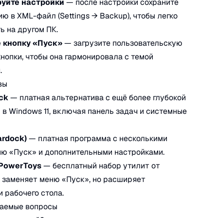
уйте настройки
— после настройки сохраните
ю в XML-файл (Settings → Backup), чтобы легко
ь на другом ПК.
 кнопку «Пуск»
— загрузите пользовательскую
кнопки, чтобы она гармонировала с темой
.
вы
ck
— платная альтернатива с ещё более глубокой
 в Windows 11, включая панель задач и системные
ardock)
— платная программа с несколькими
ю «Пуск» и дополнительными настройками.
 PowerToys
— бесплатный набор утилит от
не заменяет меню «Пуск», но расширяет
 рабочего стола.
ваемые вопросы