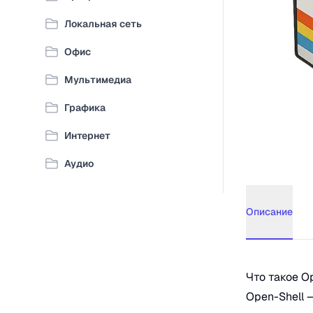
Локальная сеть
Офис
Мультимедиа
Графика
Интернет
Аудио
Описание
Описание
Op
Что такое O
Open-Shell 