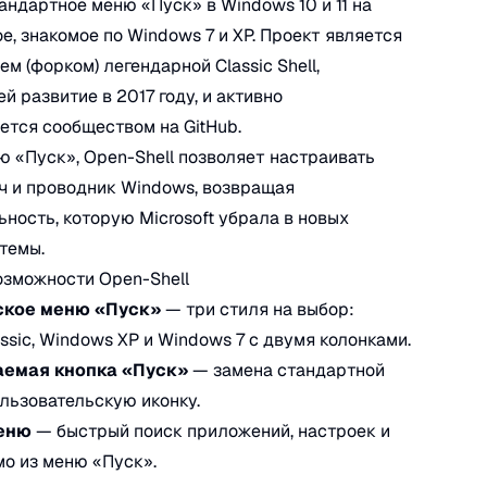
андартное меню «Пуск» в Windows 10 и 11 на
е, знакомое по Windows 7 и XP. Проект является
м (форком) легендарной Classic Shell,
й развитие в 2017 году, и активно
тся сообществом на GitHub.
 «Пуск», Open-Shell позволяет настраивать
ч и проводник Windows, возвращая
ность, которую Microsoft убрала в новых
темы.
зможности Open-Shell
ское меню «Пуск»
— три стиля на выбор:
ssic, Windows XP и Windows 7 с двумя колонками.
емая кнопка «Пуск»
— замена стандартной
ользовательскую иконку.
еню
— быстрый поиск приложений, настроек и
о из меню «Пуск».