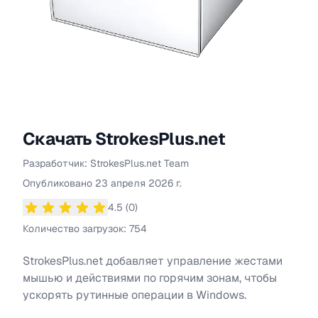
Скачать
StrokesPlus.net
Разработчик:
StrokesPlus.net Team
Информация о
StrokesPlus.net
Опубликовано
23 апреля 2026 г.
4.5
(
0
)
Средний рейтинг
4.5
из 5 звезд
Количество загрузок:
754
StrokesPlus.net добавляет управление жестами
мышью и действиями по горячим зонам, чтобы
ускорять рутинные операции в Windows.