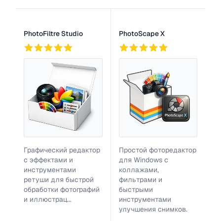
Список программ
PhotoFiltre Studio
PhotoScape X
744
2
778
Графический редактор
Простой фоторедактор
с эффектами и
для Windows с
инструментами
коллажами,
ретуши для быстрой
фильтрами и
обработки фотографий
быстрыми
и иллюстрац...
инструментами
улучшения снимков.