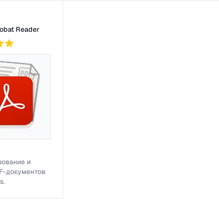
грамм
obat Reader
ование и
F-документов
s.