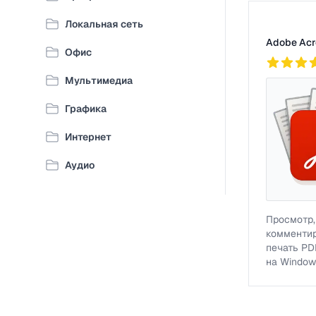
Список про
Локальная сеть
Adobe Acr
Офис
4
761
Мультимедиа
Графика
Интернет
Аудио
Просмотр,
комментир
печать PD
на Window