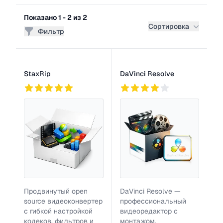
Фильтры
Показано 1 - 2 из 2
Сортировка
Фильтр
Список программ
StaxRip
DaVinci Resolve
942
3
769
Продвинутый open
DaVinci Resolve —
source видеоконвертер
профессиональный
с гибкой настройкой
видеоредактор с
кодеков, фильтров и
монтажом,