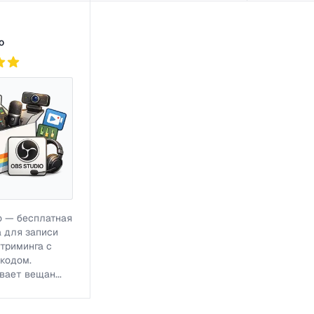
o
o — бесплатная
 для записи
стриминга с
кодом.
ает вещан...