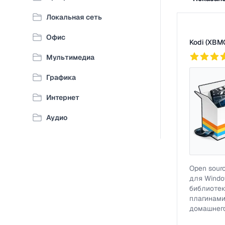
Локальная сеть
Список про
Офис
Kodi (XBM
2
785
Мультимедиа
Графика
Интернет
Аудио
Open sour
для Windo
библиотек
плагинам
домашнего