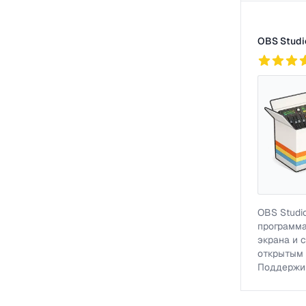
OBS Studi
2
757
OBS Studi
программа
экрана и 
открытым 
Поддержив