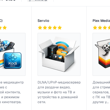
грамм
C)
Serviio
Plex Media
2
771
1
802
ce медиацентр
DLNA/UPnP‑медиасервер
Домашний
ws с
для раздачи видео,
для стрим
ой контента,
музыки и фото на ТВ и
сериалов,
и и режимом
устройства в домашней
с ПК на Т
 кинотеатра.
сети.
другие у...