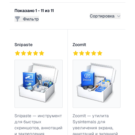
Фильтры
Показано 1 - 11 из 11
Сортировка
Фильтр
Список программ
Snipaste
ZoomIt
746
779
Snipaste — инструмент
ZoomIt — утилита
для быстрых
Sysinternals для
скриншотов, аннотаций
увеличения экрана,
и закрепления
аннотаций и экранной