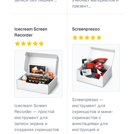
записи без лишней ...
учебных материалов и
презент...
Icecream Screen
Screenpresso
Recorder
3
801
823
Screenpresso —
Icecream Screen
инструмент для
Recorder — простой
скриншотов и мини-
инструмент для
скринкастов с
записи экрана и
аннотациями для
создания скриншотов
инструкций и