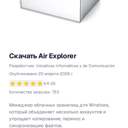
Скачать
Air Explorer
Разработчик:
Iniciativas Informáticas y de Comunicación
Информация о
Air Explorer
Опубликовано
20 апреля 2026 г.
4.5
(
0
)
Средний рейтинг
4.5
из 5 звезд
Количество загрузок:
753
Менеджер облачных хранилищ для Windows,
который объединяет несколько аккаунтов и
упрощает копирование, перенос и
синхронизацию файлов.