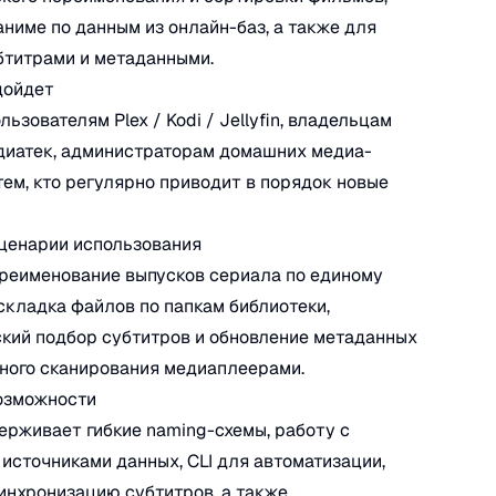
аниме по данным из онлайн-баз, а также для
бтитрами и метаданными.
дойдет
ьзователям Plex / Kodi / Jellyfin, владельцам
диатек, администраторам домашних медиа-
тем, кто регулярно приводит в порядок новые
ценарии использования
реименование выпусков сериала по единому
складка файлов по папкам библиотеки,
кий подбор субтитров и обновление метаданных
ного сканирования медиаплеерами.
озможности
держивает гибкие naming-схемы, работу с
источниками данных, CLI для автоматизации,
синхронизацию субтитров, а также