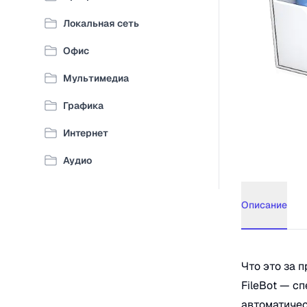
Локальная сеть
Офис
Мультимедиа
Графика
Интернет
Аудио
Описание
Описание
Fi
Что это за 
FileBot — с
автоматичес