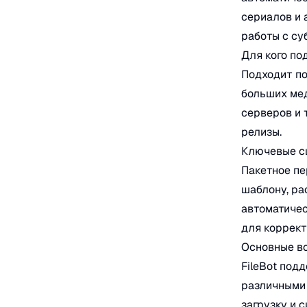
сериалов и 
работы с су
Для кого по
Подходит пол
больших ме
серверов и 
релизы.
Ключевые с
Пакетное пе
шаблону, ра
автоматичес
для коррект
Основные в
FileBot под
различными 
загрузку и 