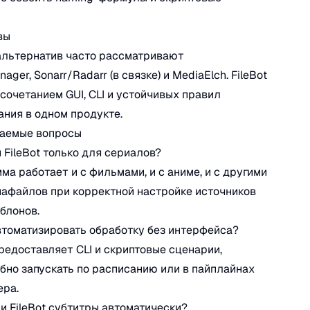
вы
альтернатив часто рассматривают
ager, Sonarr/Radarr (в связке) и MediaElch. FileBot
сочетанием GUI, CLI и устойчивых правил
ния в одном продукте.
ваемые вопросы
 FileBot только для сериалов?
мма работает и с фильмами, и с аниме, и с другими
афайлов при корректной настройке источников
блонов.
томатизировать обработку без интерфейса?
 предоставляет CLI и скриптовые сценарии,
бно запускать по расписанию или в пайплайнах
ера.
и FileBot субтитры автоматически?