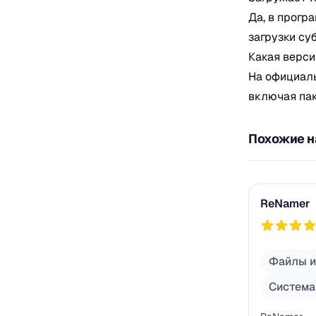
Да, в прогр
загрузки су
Какая верси
На официальн
включая паке
Похожие на
ReNamer
ReNamer
757
Файлы и
Система