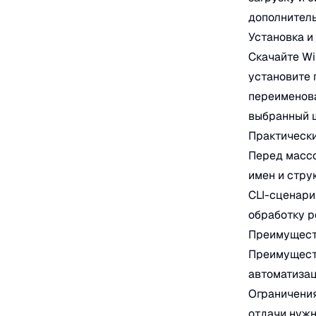
дополнитель
Установка и
Скачайте Wi
установите 
переименова
выбранный 
Практическ
Перед массо
имен и стру
CLI-сценари
обработку р
Преимущест
Преимуществ
автоматиза
Ограничения
отдачи нужн