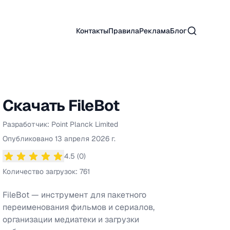
Поиск
Контакты
Правила
Реклама
Блог
Скачать
FileBot
Разработчик:
Point Planck Limited
Информация о
FileBot
Опубликовано
13 апреля 2026 г.
4.5
(
0
)
Средний рейтинг
4.5
из 5 звезд
Количество загрузок:
761
FileBot — инструмент для пакетного
переименования фильмов и сериалов,
организации медиатеки и загрузки