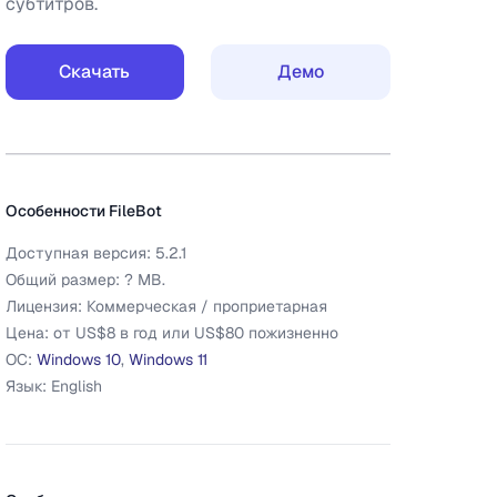
субтитров.
Скачать
Демо
Дополнительная информация
FileBot
Особенности
FileBot
Доступная версия:
5.2.1
Общий размер:
?
MB.
Лицензия:
Коммерческая / проприетарная
Цена:
от US$8 в год или US$80 пожизненно
ОС:
Windows 10
,
Windows 11
Язык:
English