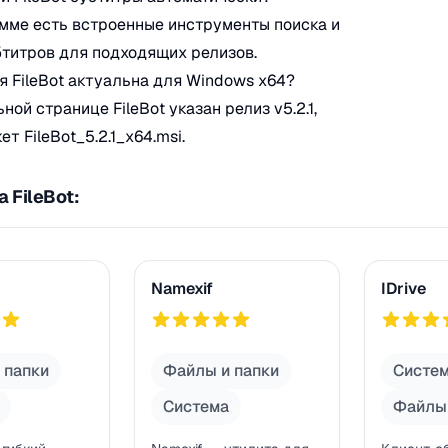
амме есть встроенные инструменты поиска и
бтитров для подходящих релизов.
я FileBot актуальна для Windows x64?
ой странице FileBot указан релиз v5.2.1,
т FileBot_5.2.1_x64.msi.
 FileBot:
Namexif
IDrive
Namexif
IDrive
754
754
 папки
Файлы и папки
Систе
Система
Файлы 