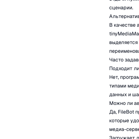
сценарии.
Альтернати
В качестве 
tinyMediaMan
выделяется 
переименова
Часто зада
Подходит ли
Нет, програ
типами меди
данных и ша
Можно ли ав
Да, FileBot
которые удо
медиа-серв
Загружает л