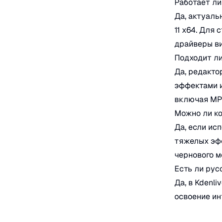
Работает ли 
Да, актуаль
11 x64. Для
драйверы в
Подходит ли
Да, редакто
эффектами и
включая MP
Можно ли ко
Да, если ис
тяжелых эфф
чернового м
Есть ли рус
Да, в Kdenl
освоение ин