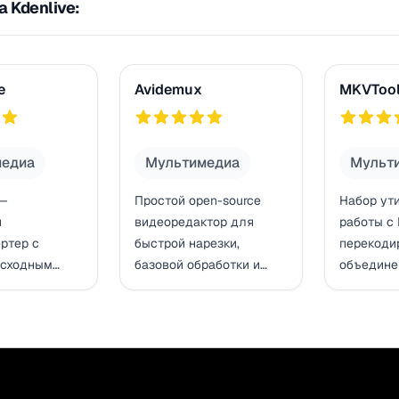
 Kdenlive:
Avidemux
MKVToolNi
e
Avidemux
MKVTool
3
782
5
772
медиа
Мультимедиа
Мульт
 —
Простой open-source
Набор ут
й
видеоредактор для
работы с
ртер с
быстрой нарезки,
перекоди
исходным
базовой обработки и
объедине
вертирует
конвертации без
управлен
рматы MP4 и
сложного монтажного
и редакт
держкой
проекта.
контейнер
4, AV1 и
м ускорением
й обработки.