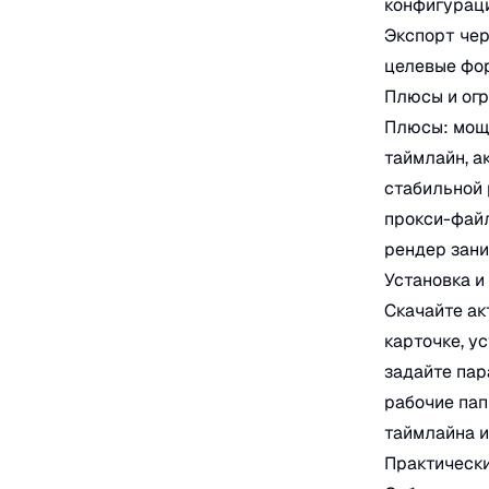
конфигураци
Экспорт чер
целевые фо
Плюсы и ог
Плюсы: мощн
таймлайн, а
стабильной 
прокси-файл
рендер зан
Установка и
Скачайте ак
карточке, у
задайте пар
рабочие пап
таймлайна и
Практическ