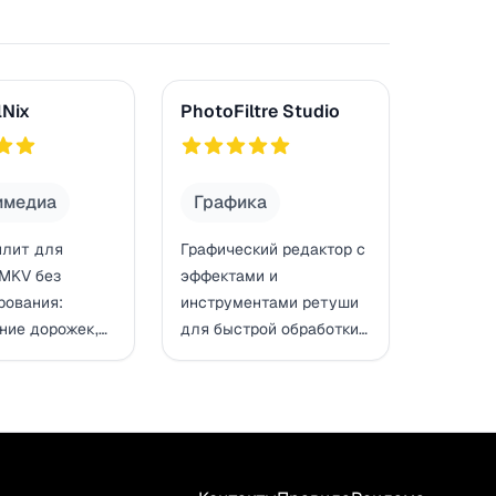
x
PhotoFiltre Studio
Nix
PhotoFiltre Studio
747
имедиа
Графика
илит для
Графический редактор с
 MKV без
эффектами и
рования:
инструментами ретуши
ние дорожек,
для быстрой обработки
ие субтитрами
фотографий и
ирование
иллюстраций на
а Matroska.
Windows.