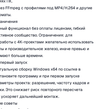
ях ПК.
ез FFmpeg с профилями под MP4/H.264 и другие
рматы.
раничения
ый функционал без оплаты лицензии, гибкий
ктивное сообщество. Ограничения: для
работы с 4K-проектами желательно использовать
ы и производительное железо, иначе превью и
имают больше времени.
 первый запуск
туальную сборку Windows x64 по ссылке в
становите программу и при первом запуске
аметры проекта: разрешение, частоту кадров и
ки. Это снижает риск повторного пересчета
 ускоряет дальнейший монтаж.
ие советы