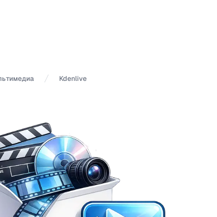
льтимедиа
Kdenlive