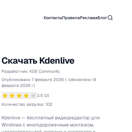
Поиск
Контакты
Правила
Реклама
Блог
Скачать
Kdenlive
Разработчик:
KDE Community
Информация о
Kdenlive
Опубликовано
7 февраля 2026 г.
(обновлено
14
февраля 2026 г.
)
3.5
(
2
)
Средний рейтинг
3.5
из 5 звезд
Количество загрузок:
102
Kdenlive — бесплатный видеоредактор для
Windows с многодорожечным монтажом,
цветокоррекцией, титрами и экспортом в