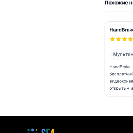
Похожие на
HandBrake
HandBrak
2
767
Мульти
HandBrake
бесплатны
видеоконве
открытым 
кодом. Кон
видео в фо
MKV с под
H.265, H.26
аппаратны
для быстро