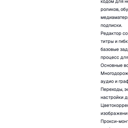
кодом для н
роликов, об
медиаматери
подписки.
Редактор со
титры и гибк
базовые зад
процесс для
Основные во
Многодороже
аудио и гра
Переходы, э
настройки д
Цветокоррек
изображени
Прокси-монт