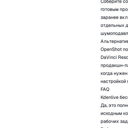
Соберите со
готовым про
заранее вкл
отдельных д
шумоподавл
Альтернати
OpenShot по
DaVinci Res
продакшн-па
когда нужен
настройкой 
FAQ
Kdenlive бе
Да, это пол
исходным ко
рабочих зад