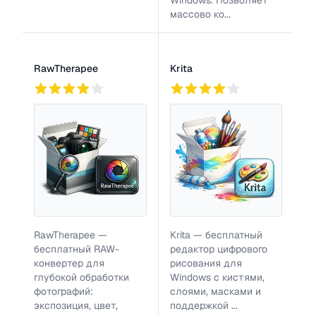
Windows. Позволяет
массово ко...
RawTherapee
Krita
768
2
886
RawTherapee —
Krita — бесплатный
бесплатный RAW-
редактор цифрового
конвертер для
рисования для
глубокой обработки
Windows с кистями,
фотографий:
слоями, масками и
экспозиция, цвет,
поддержкой ...