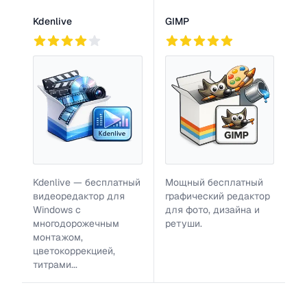
Kdenlive
GIMP
99
4
759
Kdenlive — бесплатный
Мощный бесплатный
видеоредактор для
графический редактор
Windows с
для фото, дизайна и
многодорожечным
ретуши.
монтажом,
цветокоррекцией,
титрами...