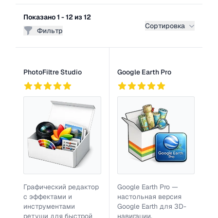
Фильтры
Показано 1 - 12 из 12
Сортировка
Фильтр
Список программ
PhotoFiltre Studio
Google Earth Pro
744
1
1 тыс.
Графический редактор
Google Earth Pro —
с эффектами и
настольная версия
инструментами
Google Earth для 3D-
ретуши для быстрой
навигации,