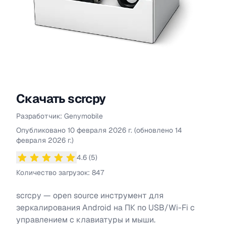
Скачать
scrcpy
Разработчик:
Genymobile
Информация о
scrcpy
Опубликовано
10 февраля 2026 г.
(обновлено
14
февраля 2026 г.
)
4.6
(
5
)
Средний рейтинг
4.6
из 5 звезд
Количество загрузок:
847
scrcpy — open source инструмент для
зеркалирования Android на ПК по USB/Wi-Fi с
управлением с клавиатуры и мыши.