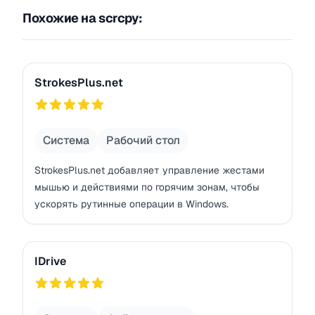
Похожие на scrcpy:
StrokesPlus.net
StrokesPlus.net
754
Система
Рабочий стол
StrokesPlus.net добавляет управление жестами
мышью и действиями по горячим зонам, чтобы
ускорять рутинные операции в Windows.
IDrive
IDrive
756