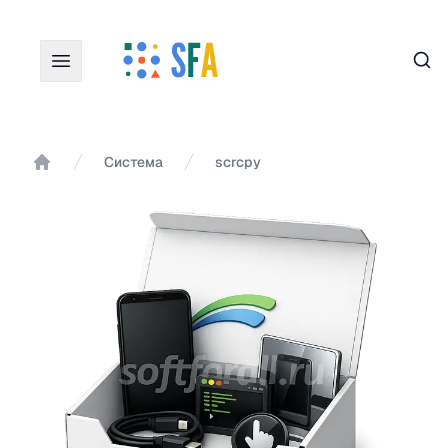
Пои
Система
scrcpy
Главная