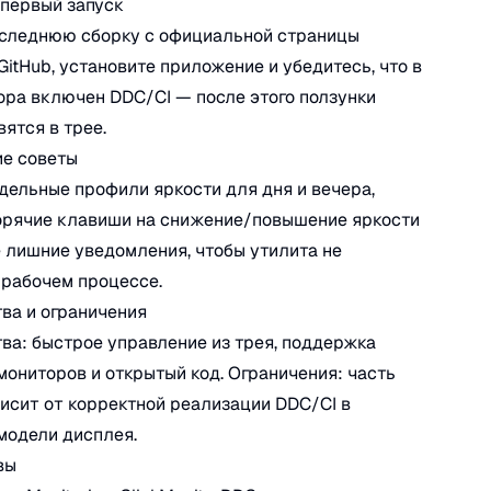
 первый запуск
оследнюю сборку с официальной страницы
 GitHub, установите приложение и убедитесь, что в
ра включен DDC/CI — после этого ползунки
вятся в трее.
ие советы
дельные профили яркости для дня и вечера,
орячие клавиши на снижение/повышение яркости
 лишние уведомления, чтобы утилита не
 рабочем процессе.
ва и ограничения
а: быстрое управление из трея, поддержка
мониторов и открытый код. Ограничения: часть
исит от корректной реализации DDC/CI в
модели дисплея.
вы