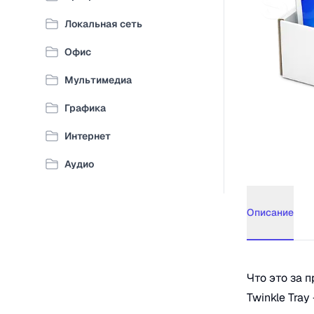
Локальная сеть
Офис
Мультимедиа
Графика
Интернет
Аудио
Описание
Описание
Tw
Что это за 
Twinkle Tra