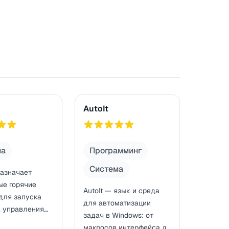
AutoIt
AutoIt
816
ма
Программинг
Система
назначает
ые горячие
AutoIt — язык и среда
для запуска
для автоматизации
, управления
задач в Windows: от
 выполнения
макросов интерфейса до