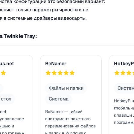
ства конфигураций это безопасный вариант:
еняет только параметры яркости и не
я в системные драйверы видеокарты.
 Twinkle Tray:
net
ReNamer
HotkeyP
us.net
ReNamer
HotkeyP
757
751
Файлы и папки
Систе
 стол
Система
HotkeyP 
глобальн
.net
ReNamer — гибкий
клавиши 
 управление
инструмент пакетного
программ
ышью и
переименования файлов
окнами и
 по горячим
и папок в Windows с