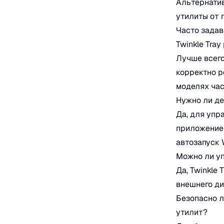
Альтернатив
утилиты от 
Часто зада
Twinkle Tra
Лучше всего
корректно р
моделях час
Нужно ли д
Да, для упр
приложение 
автозапуск 
Можно ли у
Да, Twinkle
внешнего ди
Безопасно л
утилит?