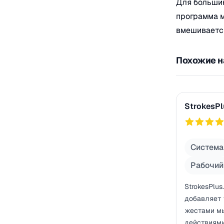
Для большин
программа м
вмешиваетс
Похожие на
StrokesPlus.
StrokesPl
754
Система
Рабочий
StrokesPlus
добавляет
жестами м
действиями