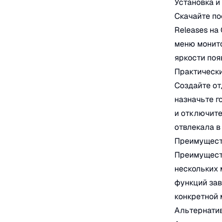
Установка и
Скачайте п
Releases на
меню монито
яркости поя
Практическ
Создайте от
назначьте г
и отключите
отвлекала в
Преимущест
Преимуществ
нескольких 
функций зав
конкретной 
Альтернати