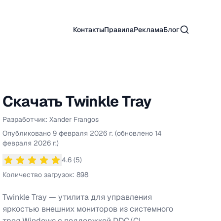
Поиск
Контакты
Правила
Реклама
Блог
Скачать
Twinkle Tray
Разработчик:
Xander Frangos
Информация о
Twinkle Tray
Опубликовано
9 февраля 2026 г.
(обновлено
14
февраля 2026 г.
)
4.6
(
5
)
Средний рейтинг
4.6
из 5 звезд
Количество загрузок:
898
Twinkle Tray — утилита для управления
яркостью внешних мониторов из системного
трея Windows с поддержкой DDC/CI.